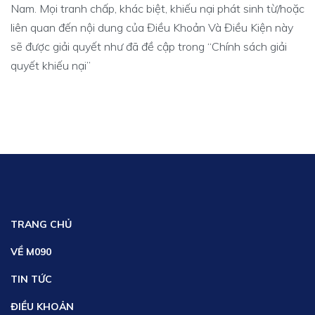
Nam. Mọi tranh chấp, khác biệt, khiếu nại phát sinh từ/hoặc
liên quan đến nội dung của Điều Khoản Và Điều Kiện này
sẽ được giải quyết như đã đề cập trong “Chính sách giải
quyết khiếu nại”
TRANG CHỦ
VỀ M090
TIN TỨC
ĐIỀU KHOẢN