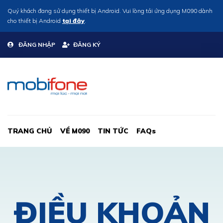
Quý khách đang sử dụng thiết bị Android. Vui lòng tải ứng dụng M090 dành
cho thiết bị Android
tại đây
.
ĐĂNG NHẬP
ĐĂNG KÝ
TRANG CHỦ
VỀ M090
TIN TỨC
FAQs
ĐIỀU KHOẢN